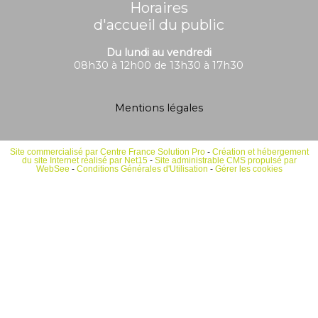
Horaires
d'accueil du public
Du lundi au vendredi
08h30 à 12h00 de 13h30 à 17h30
Mentions légales
Site commercialisé par Centre France Solution Pro
-
Création et hébergement
du site Internet réalisé par Net15
-
Site administrable CMS propulsé par
WebSee
-
Conditions Générales d'Utilisation
-
Gérer les cookies