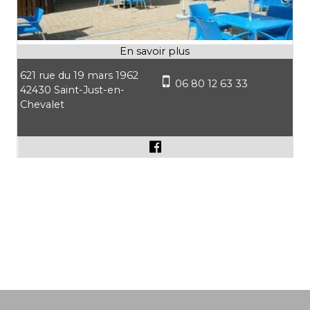
621 rue du 19 mars 1962
06 80 12 63 33
42430 Saint-Just-en-
Chevalet