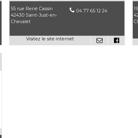
55 rue René Cassin
19
04 77 65 12 24
42430 Saint-Just-en-
4
Chevalet
C