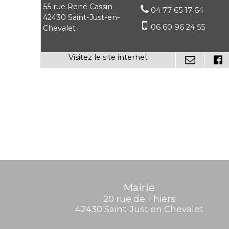
55 rue René Cassin
04 77 65 17 64
42430 Saint-Just-en-
06 60 96 24 55
Chevalet
Mairie
20 rue de Thiers
42430 Saint-Just en Chevalet