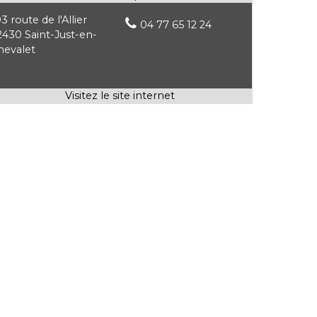
3 route de l'Allier
04 77 65 12 24
2430 Saint-Just-en-
hevalet