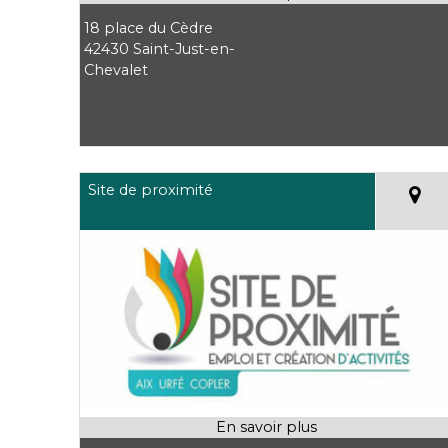
18 place du Cèdre
42430 Saint-Just-en-
Chevalet
Site de proximité