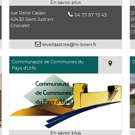
rue René Cassin
2
04 77 97 75 43
42430 Saint Just en
B
Chevalet
4
C
leveildastree@hl-boen.fr
Communauté de Communes du
D
Pays d'Urfé