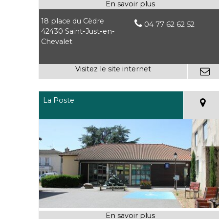
18 place du Cèdre
04 77 62 62 52
42430 Saint-Just-en-
Chevalet
La Poste