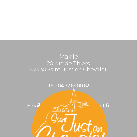
Mairie
20 rue de Thiers
42430 Saint-Just en Chevalet
Tél : 04.77.65.00.62
Email : mairie@stjustenchevalet.fr