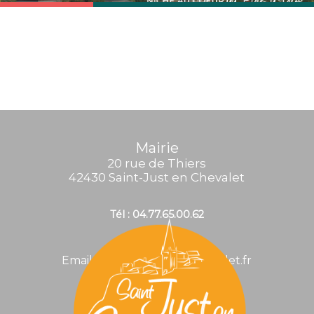
Mairie
20 rue de Thiers
42430 Saint-Just en Chevalet
Tél : 04.77.65.00.62
Email : mairie@stjustenchevalet.fr