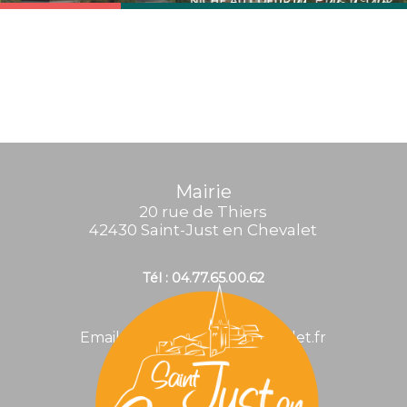
Mairie
20 rue de Thiers
42430 Saint-Just en Chevalet
Tél : 04.77.65.00.62
Email : mairie@stjustenchevalet.fr