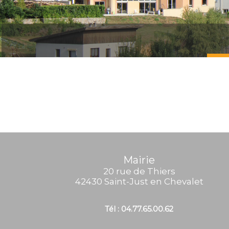
Mairie
20 rue de Thiers
42430 Saint-Just en Chevalet
Tél : 04.77.65.00.62